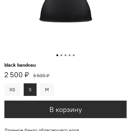
black bandeau
2 500 ₽
3 500 ₽
XS
S
M
В корзину
Длинное бандо облегающего кроя.