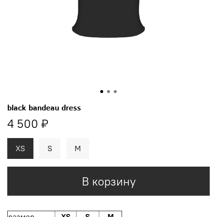
black bandeau dress
4 500 ₽
XS
S
M
В корзину
размер
XS
S
M