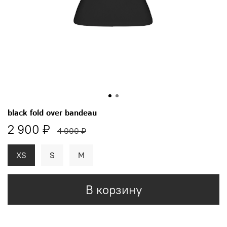
black fold over bandeau
2 900 ₽
4 000 ₽
XS
S
M
В корзину