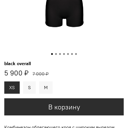
black overall
5 900 ₽
7 000 ₽
XS
S
M
В корзину
Комбинезон
облегающего кроя с широким вырезом
.