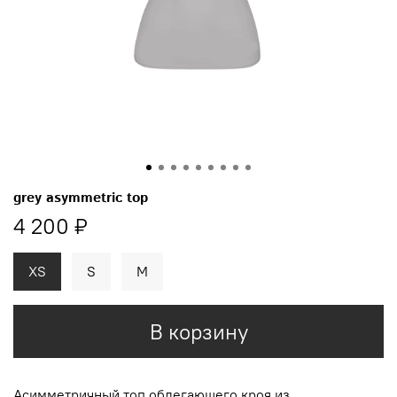
grey asymmetric top
4 200 ₽
XS
S
M
В корзину
Асимметричный топ
облегающего кроя из