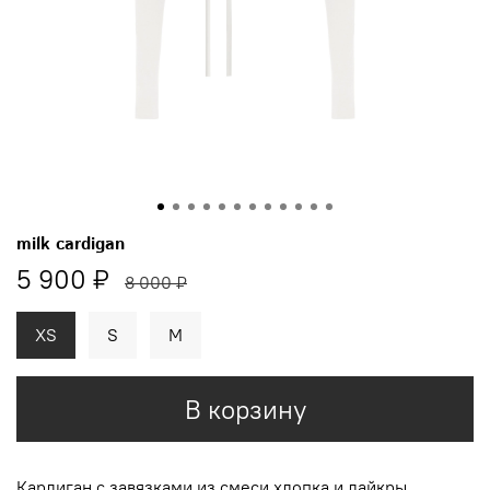
milk cardigan
5 900 ₽
8 000 ₽
XS
S
M
В корзину
Кардиган с завязками
из смеси хлопка и
лайкры.