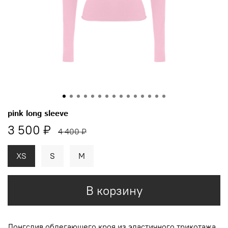
pink long sleeve
3 500 ₽
4 400 ₽
XS
S
M
В корзину
Лонгслив
облегающего кроя из эластичного
трикотажа.