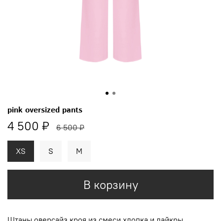
pink oversized pants
4 500 ₽
6 500 ₽
XS
S
M
В корзину
Штаны оверсайз кроя
из смеси хлопка и
лайкры.