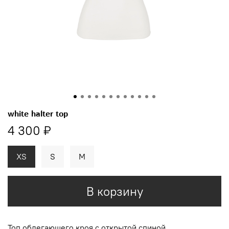
white halter top
4 300 ₽
XS
S
M
В корзину
Топ
облегающего кроя с открытой спиной
.