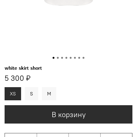
white skirt short
5 300 ₽
XS
S
M
В корзину